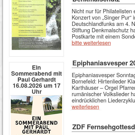
Nicht nur für Philateliste
Konzert von „Singer Pur“ 
Deutschlandfunks am 4. 
Stiftung Denkmalschutz ha
Postkarte mit einem Sond
bitte weiterlesen
Epiphaniasvesper 2
Ein
Sommerabend mit
Epiphaniasvesper Sonntag
Paul Gerhardt
Bornefeld: Hirtenlieder K
16.08.2026 um 17
Karthäuser – Orgel Pfarrer
Uhr
rumänischer Volkslieder h
eindrücklichen Liederzykl
weiterlesen
ZDF Fernsehgottesdi