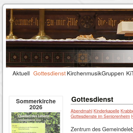
Aktuell
Gottesdienst
Kirchenmusik
Gruppen
Ki
Gottesdienst
Sommerkirche
2026
Abendmahl
Kinderkapelle
Krabbe
Gottesdienste im Seniorenheim
Zentrum des Gemeindeleb