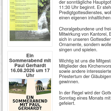
der sonntägliche Hauptgo
11:30 Uhr beginnt. Er steht
Predigtgottesdienstes, wo
einen eigenen inhaltliche
Choralgebundene und frei
Mitwirkung von Kantorei, 
sich in unseren Gottesdien
Ornamente, sondern wollen
singen und spielen.
Ein
Sommerabend mit
Wichtig ist uns die Mitges
Paul Gerhardt
Mitglieder des Kirchenvo
16.08.2026 um 17
sowie andere interessiert
Uhr
Priestertum der Gläubigen“
gewinnen.
In der Regel wird der Got
Sonntag eines Monats mi
gefeiert.