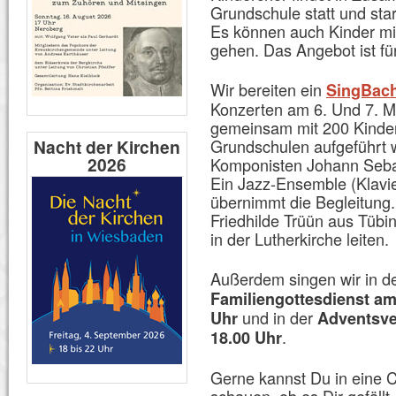
Grundschule statt und sta
Es können auch Kinder mit
gehen. Das Angebot ist fü
Wir bereiten ein
SingBac
Konzerten am 6. Und 7. Mä
gemeinsam mit 200 Kinder
Grundschulen aufgeführt 
Nacht der Kirchen
2026
Komponisten Johann Sebas
Ein Jazz-Ensemble (Klavi
übernimmt die Begleitung.
Friedhilde Trüün aus Tübi
in der Lutherkirche leiten.
Außerdem singen wir in d
Familiengottesdienst am
und in der
Uhr
Adventsve
.
18.00 Uhr
Gerne kannst Du in eine 
schauen, ob es Dir gefällt