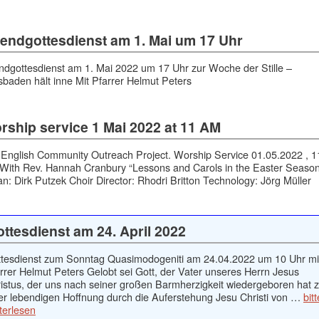
endgottesdienst am 1. Mai um 17 Uhr
dgottesdienst am 1. Mai 2022 um 17 Uhr zur Woche der Stille –
baden hält inne Mit Pfarrer Helmut Peters
rship service 1 Mai 2022 at 11 AM
English Community Outreach Project. Worship Service 01.05.2022 , 1
With Rev. Hannah Cranbury “Lessons and Carols in the Easter Seaso
n: Dirk Putzek Choir Director: Rhodri Britton Technology: Jörg Müller
ttesdienst am 24. April 2022
tesdienst zum Sonntag Quasimodogeniti am 24.04.2022 um 10 Uhr mi
rrer Helmut Peters Gelobt sei Gott, der Vater unseres Herrn Jesus
istus, der uns nach seiner großen Barmherzigkeit wiedergeboren hat 
er lebendigen Hoffnung durch die Auferstehung Jesu Christi von …
bitt
terlesen