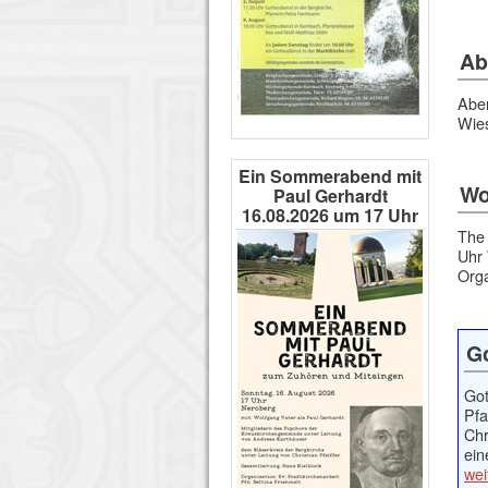
Ab
Aben
Wies
Ein Sommerabend mit
Wo
Paul Gerhardt
16.08.2026 um 17 Uhr
The 
Uhr 
Orga
Go
Got
Pfa
Chr
ein
wei