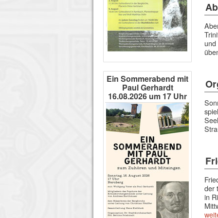
Ab
Abe
Trin
und 
übe
Ein Sommerabend mit
Or
Paul Gerhardt
16.08.2026 um 17 Uhr
Sonn
spie
Seel
Stra
Fr
Frie
der 
in R
Mitt
weit