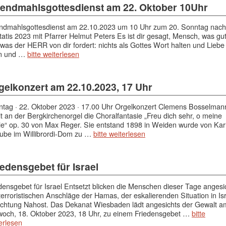
endmahlsgottesdienst am 22. Oktober 10Uhr
ndmahlsgottesdienst am 22.10.2023 um 10 Uhr zum 20. Sonntag nach
itatis 2023 mit Pfarrer Helmut Peters Es ist dir gesagt, Mensch, was gut
was der HERR von dir fordert: nichts als Gottes Wort halten und Liebe
n und …
bitte weiterlesen
gelkonzert am 22.10.2023, 17 Uhr
tag · 22. Oktober 2023 · 17.00 Uhr Orgelkonzert Clemens Bosselman
lt an der Bergkirchenorgel die Choralfantasie „Freu dich sehr, o meine
e“ op. 30 von Max Reger. Sie entstand 1898 in Weiden wurde von Kar
ube im Willibrordi-Dom zu …
bitte weiterlesen
iedensgebet für Israel
densgebet für Israel Entsetzt blicken die Menschen dieser Tage angesi
terroristischen Anschläge der Hamas, der eskalierenden Situation in Is
ichtung Nahost. Das Dekanat Wiesbaden lädt angesichts der Gewalt a
woch, 18. Oktober 2023, 18 Uhr, zu einem Friedensgebet …
bitte
erlesen