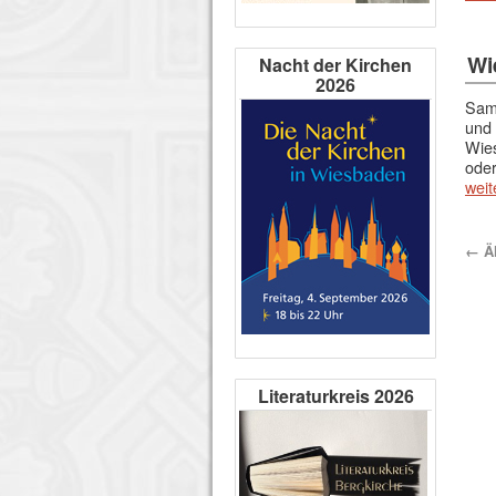
Wi
Nacht der Kirchen
2026
Sam
und 
Wies
oder
weit
←
Äl
Literaturkreis 2026