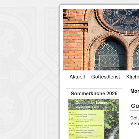
Aktuell
Gottesdienst
Kirch
Mon
Sommerkirche 2026
Go
Gott
Vika