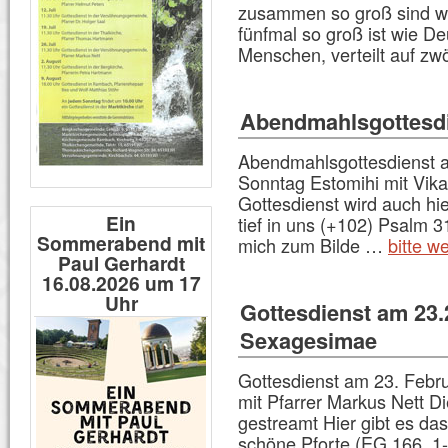
zusammen so groß sind wie
fünfmal so groß ist wie D
Menschen, verteilt auf zw
Abendmahlsgottesdi
Abendmahlsgottesdienst 
Sonntag Estomihi mit Vika
Gottesdienst wird auch h
Ein
tief in uns (+102) Psalm 
Sommerabend mit
mich zum Bilde …
bitte w
Paul Gerhardt
16.08.2026 um 17
Uhr
Gottesdienst am 23
Sexagesimae
Gottesdienst am 23. Feb
mit Pfarrer Markus Nett D
gestreamt Hier gibt es das
schöne Pforte (EG 166, 1