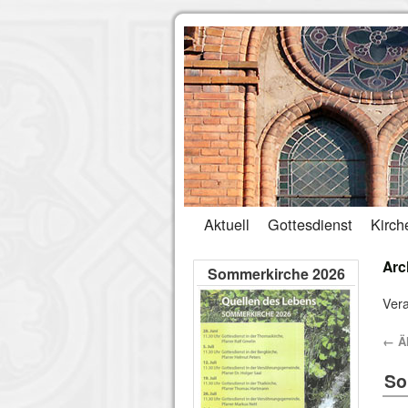
Aktuell
Gottesdienst
Kirch
Arc
Sommerkirche 2026
Vera
←
Äl
So