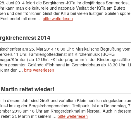
8. Juni 2014 feiert die Bergkirchen-KiTa ihr diesjähriges Sommerfest.
hr kann man die kulturelle und nationale Vielfalt der KiTa am Büfett
ben und den fröhlichen Geist der KiTa bei vielen lustigen Spielen spüre
 Fest endet mit dem …
bitte weiterlesen
rgkirchenfest 2014
kirchenfest am 25. Mai 2014 10.30 Uhr: Musikalische Begrüßung vom
erkreis 11 Uhr: Familiengottesdienst mit Kirchenmusik (BORG
agor/Kärnten) ab 12 Uhr: •Kinderprogramm in der Kindertagesstätte
 dem gesamten Gelände •Flohmarkt im Gemeindehaus ab 13.30 Uhr: L
ik mit den …
bitte weiterlesen
 Martin reitet wieder!
 in diesem Jahr sind Groß und vor allem Klein herzlich eingeladen zu
ins-Umzug der Bergkirchengemeinde. Treffpunkt ist am Donnerstag, 7
ember 2013 um 18 Uhr am Kriegerdenkmal im Nerotal. Auch in diese
 reitet St. Martin mit seinem …
bitte weiterlesen