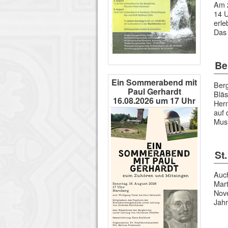
Am 2
14 U
erle
Das
Be
Ein Sommerabend mit
Berg
Paul Gerhardt
Bläs
16.08.2026 um 17 Uhr
Herm
auf
Mus
St.
Auch
Mart
Nov
Jahr