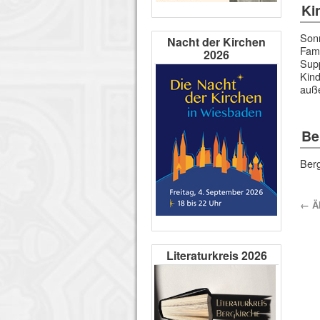
Ki
Sonn
Nacht der Kirchen
Fami
2026
Supp
Kind
auß
Be
Berg
←
Äl
Literaturkreis 2026