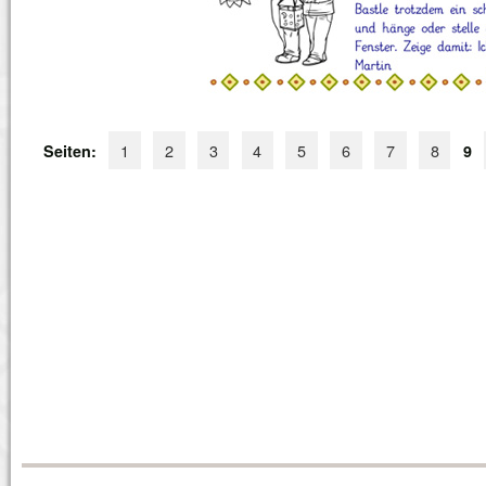
1
2
3
4
5
6
7
8
Seiten:
9