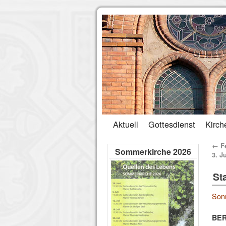
Aktuell
Gottesdienst
Kirch
←
Fe
Sommerkirche 2026
3. J
St
Sonn
BE