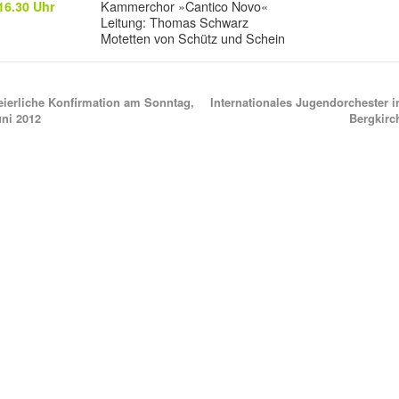
Kammerchor »Cantico Novo«
16.30 Uhr
Leitung: Thomas Schwarz
Motetten von Schütz und Schein
ierliche Konfirmation am Sonntag,
Internationales Jugendorchester i
uni 2012
Bergkir