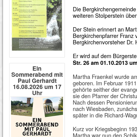
Die Bergkirchengemeinde h
weiteren Stolperstein üb
Der Stein erinnert an
Mart
Bergkirchenpfarrer Franz
Bergkirchenvorsteher Dr. 
Er wird auf dem Bürgerst
Str. 26 am 01.10.2013 u
Ein
Sommerabend mit
Martha Fraenkel wurde a
Paul Gerhardt
geboren. Im Februar 1911 
16.08.2026 um 17
gehörte seither der evang
Uhr
sie den Pfarrer der Christ
Nach dessen Pensionieru
nach Wiesbaden, zunächst
später in die Richard-Wag
Kurz vor Kriegsbeginn 193
Martha war nun den Schik