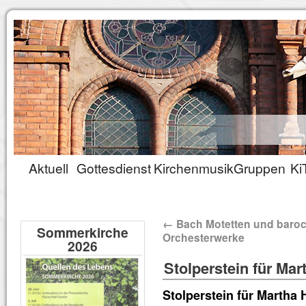
Aktuell
Gottesdienst
Kirchenmusik
Gruppen
Ki
←
Bach Motetten und baro
Sommerkirche
Orchesterwerke
2026
Stolperstein für Mar
Stolperstein für Martha 