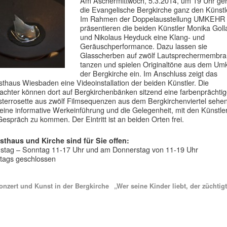
Am Aschermittwoch, 5.3.2014, um 19 Uhr ge
die Evangelische Bergkirche ganz den Künstl
Im Rahmen der Doppelausstellung UMKEHR
präsentieren die beiden Künstler Monika Goll
und Nikolaus Heyduck eine Klang- und
Geräuschperformance. Dazu lassen sie
Glasscherben auf zwölf Lautsprechermembr
tanzen und spielen Originaltöne aus dem Umk
der Bergkirche ein. Im Anschluss zeigt das
thaus Wiesbaden eine Videoinstallation der beiden Künstler. Die
achter können dort auf Bergkirchenbänken sitzend eine farbenprächti
terrosette aus zwölf Filmsequenzen aus dem Bergkirchenviertel sehe
 eine informative Werkeinführung und die Gelegenheit, mit den Künstle
Gespräch zu kommen. Der Eintritt ist an beiden Orten frei.
sthaus und Kirche sind für Sie offen:
stag – Sonntag 11-17 Uhr und am Donnerstag von 11-19 Uhr
tags geschlossen
nzert und Kunst in der Bergkirche
„Wer seine Kinder liebt, der züchtigt