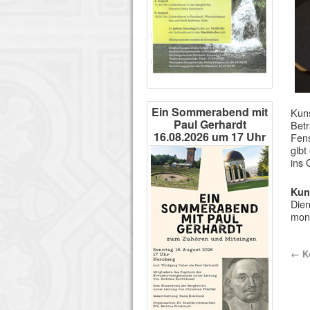
Ein Sommerabend mit
Kuns
Paul Gerhardt
Betr
16.08.2026 um 17 Uhr
Fens
gibt
ins 
Kun
Dien
mon
←
Ko