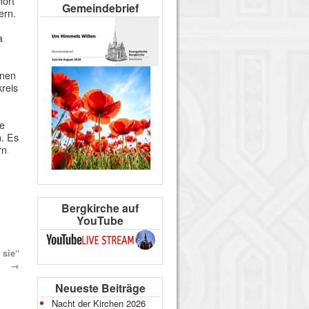
hört
Gemeindebrief
ern.
a
anen
reis
ge
n. Es
rn
Bergkirche auf
YouTube
 sie“
→
Neueste Beiträge
Nacht der Kirchen 2026