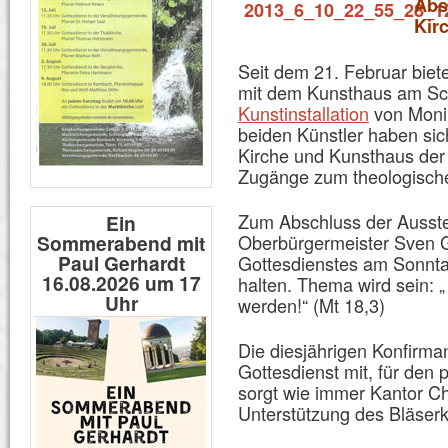
Abs
Kir
Seit dem 21. Februar biet
mit dem Kunsthaus am Sc
Kunstinstallation
von Monik
beiden Künstler haben sich 
Kirche und Kunsthaus der 
Zugänge zum theologische
Zum Abschluss der Ausste
Ein
Sommerabend mit
Oberbürgermeister Sven 
Paul Gerhardt
Gottesdienstes am Sonnta
16.08.2026 um 17
halten. Thema wird sein: 
Uhr
werden!“ (Mt 18,3)
Die diesjährigen Konfirma
Gottesdienst mit, für de
sorgt wie immer Kantor Chr
Unterstützung des Bläserk