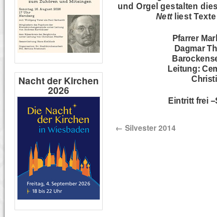
und Orgel gestalten die
Nett
liest Text
Pfarrer Mar
Dagmar Th
Barockense
Leitung: Ce
Nacht der Kirchen
Christ
2026
Eintritt fre
←
Silvester 2014