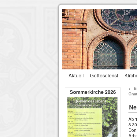
Aktuell
Gottesdienst
Kirch
←
Ei
Sommerkirche 2026
Gnat
Ne
Ab
1
8.30
Donn
Arbe