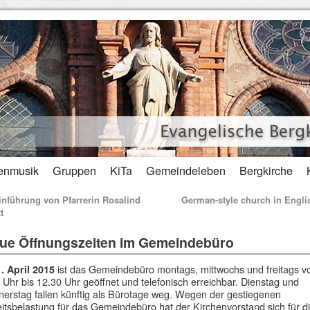
enmusik
Gruppen
KiTa
Gemeindeleben
Bergkirche
nführung von Pfarrerin Rosalind
German-style church in Engl
t
ue Öffnungszeiten im Gemeindebüro
ist das Gemeindebüro montags, mittwochs und freitags v
. April 2015
 Uhr bis 12.30 Uhr geöffnet und telefonisch erreichbar. Dienstag und
erstag fallen künftig als Bürotage weg. Wegen der gestiegenen
itsbelastung für das Gemeindebüro hat der Kirchenvorstand sich für d