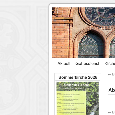
Aktuell
Gottesdienst
Kirch
←
Ba
Sommerkirche 2026
Ab
←
Ba