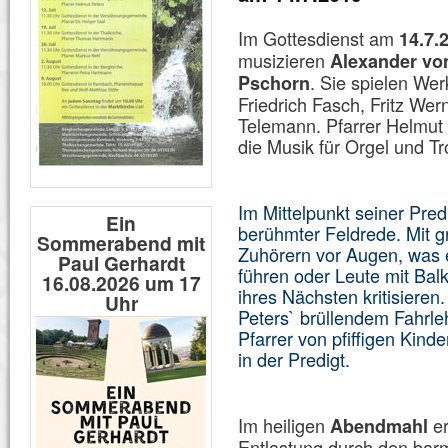
Im Gottesdienst am
14.7.
musizieren
Alexander vo
. Sie spielen We
Pschorn
Friedrich Fasch, Fritz Wer
Telemann. Pfarrer Helmut P
die Musik für Orgel und T
Im Mittelpunkt seiner Pred
Ein
berühmter Feldrede. Mit 
Sommerabend mit
Zuhörern vor Augen, was e
Paul Gerhardt
führen oder Leute mit Bal
16.08.2026 um 17
ihres Nächsten kritisiere
Uhr
Peters` brüllendem Fahrle
Pfarrer von pfiffigen Kind
in der Predigt.
Im heiligen
er
Abendmahl
Entlastung durch den barm