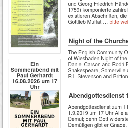
und Georg Friedrich Hände
1759) komponierte zahlre
existieren Abschriften, di
Gottlieb Muffat …
bitte we
Night of the Church
The English Community Ou
of Wiesbaden Night of th
Ein
Daniel Carson and Rodri B
Sommerabend mit
Shakespeare, Somerville 
Paul Gerhardt
R.L.Stevenson and Britto
16.08.2026 um 17
Uhr
Abendgottesdienst 
Abendgottesdienst zum 11.
1.9.2019 um 17 Uhr Alle a
Demut; denn Gott widerst
Demütigen gibt er Gnade.