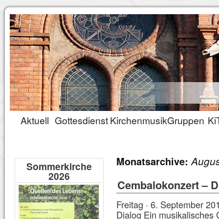
Aktuell
Gottesdienst
Kirchenmusik
Gruppen
Ki
Augus
Monatsarchive:
Sommerkirche
2026
Cembalokonzert – Di
Freitag · 6. September 20
Dialog Ein musikalisches 