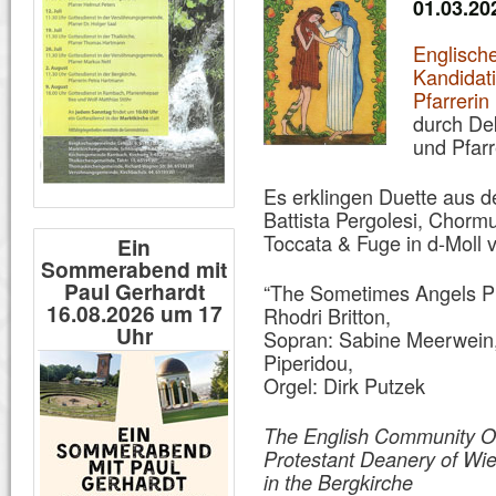
01.03.202
Englische
Kandidati
Pfarreri
durch De
und Pfarr
Es erklingen Duette aus 
Battista Pergolesi, Chorm
Toccata & Fuge in d-Moll
Ein
Sommerabend mit
Paul Gerhardt
“The Sometimes Angels Pic
16.08.2026 um 17
Rhodri Britton,
Uhr
Sopran: Sabine Meerwein
Piperidou,
Orgel: Dirk Putzek
The English Community Ou
Protestant Deanery of Wi
in the Bergkirche