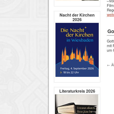
–Vor
Film
Rege
weit
Nacht der Kirchen
2026
Go
Gott
mit 
um 
←
Äl
Literaturkreis 2026