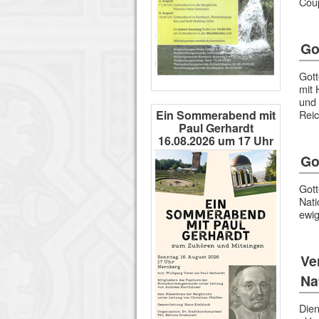
Cou
Go
Gott
mit 
und 
Ein Sommerabend mit
Rei
Paul Gerhardt
16.08.2026 um 17 Uhr
Go
Gott
Nati
ewig
Ve
Na
Dien