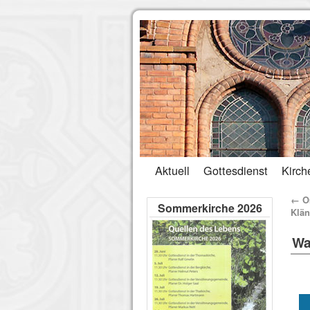
Aktuell
Gottesdienst
Kirch
←
Or
Sommerkirche 2026
Klän
Wa