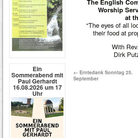
The English Com
Worship Serv
at t
“The eyes of all l
their food at pr
With Rev
Dirk Put
Ein
←
Erntedank Sonntag 25.
Sommerabend mit
September
Paul Gerhardt
16.08.2026 um 17
Uhr