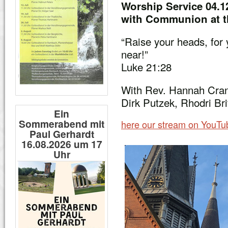
Worship Service 04.1
with Communion at t
“Raise your heads, for
near!”
Luke 21:28
With Rev. Hannah Cra
Dirk Putzek, Rhodri Bri
Ein
Sommerabend mit
here our stream on YouTu
Paul Gerhardt
16.08.2026 um 17
Uhr