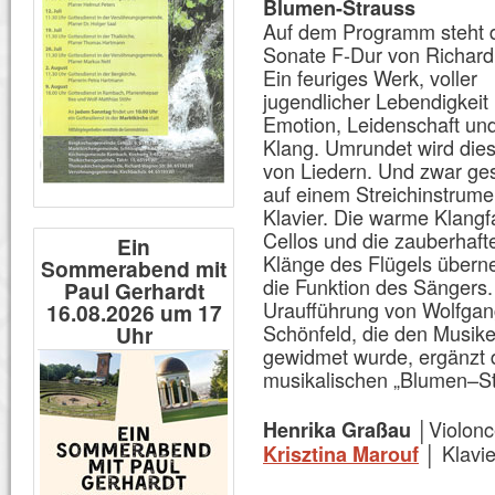
Blumen-Strauss
Auf dem Programm steht 
Sonate F-Dur von Richard
Ein feuriges Werk, voller
jugendlicher Lebendigkeit
Emotion, Leidenschaft un
Klang. Umrundet wird die
von Liedern. Und zwar g
auf einem Streichinstrume
Klavier. Die warme Klangf
Cellos und die zauberhaft
Ein
Klänge des Flügels über
Sommerabend mit
die Funktion des Sängers.
Paul Gerhardt
Uraufführung von Wolfga
16.08.2026 um 17
Schönfeld, die den Musik
Uhr
gewidmet wurde, ergänzt 
musikalischen „Blumen–St
│Violonc
Henrika Graßau
│ Klavie
Krisztina Marouf