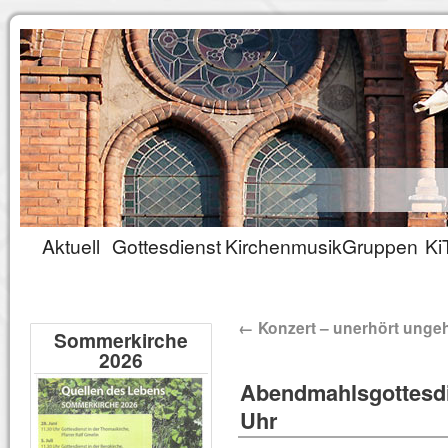
Aktuell
Gottesdienst
Kirchenmusik
Gruppen
Ki
←
Konzert – unerhört unge
Sommerkirche
2026
Abendmahlsgottesdi
Uhr