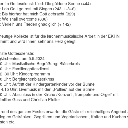
er im Gottesdienst: Lied: Die güldene Sonne (444)
: Lob Gott getrost mit Singen (243, 1-3+6)
: Bis hierher hat mich Gott gebracht (329)
: We shall overcome (636)
: Verleih uns Frieden gnädiglich (+ 142)
heutige Kollekte ist für die kirchenmusikalische Arbeit in der EKHN
immt und wird Ihnen sehr ans Herz gelegt!
ste Gottesdienste:
kirchenfest am 5.5.2024
0 Uhr: Musikalische Begrüßung: Bläserkreis
0 Uhr: Familiengottesdienst
2 :30 Uhr: Kinderprogramm
0 Uhr: Bergkirchenbläserkreis
0 Uhr: Auftritt der Kindergartenkinder vor der Bühne
14.15 Uhr: Livemusik mit den „Pullies“ auf der Bühne
0 Uhr: Abschluss in der Kirche /Konzert „Trompete und Orgel“ mit
milian Guss und Christian Pfeifer
end des ganzen Festes erwartet die Gäste ein reichhaltiges Angebot
legten Getränken, Gegrilltem und Vegetarischem, Kaffee und Kuchen
sten etc.