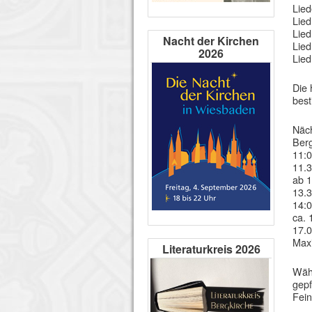
Lied
Lied
Lied
Nacht der Kirchen
Lied
2026
Lied
Die 
best
Näch
Berg
11:0
11.3
ab 1
13.3
14:0
ca. 
17.0
Maxi
Literaturkreis 2026
Währ
gepf
Fein