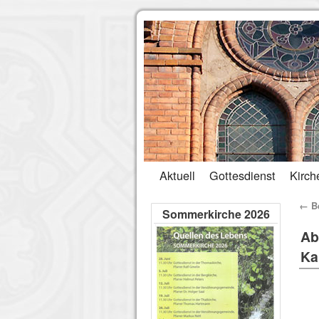
Aktuell
Gottesdienst
Kirch
←
Be
Sommerkirche 2026
Ab
Ka