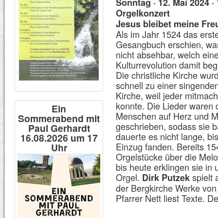
Sonntag · 12. Mai 2024 ·
Orgelkonzert
Jesus bleibet meine Fre
Als im Jahr 1524 das erst
Gesangbuch erschien, wa
nicht absehbar, welch ein
Kulturrevolution damit be
Die christliche Kirche wur
schnell zu einer singende
Kirche, weil jeder mitmac
konnte. Die Lieder waren 
Ein
Menschen auf Herz und 
Sommerabend mit
geschrieben, sodass sie b
Paul Gerhardt
dauerte es nicht lange, bi
16.08.2026 um 17
Einzug fanden. Bereits 1
Uhr
Orgelstücke über die Mel
bis heute erklingen sie in
Orgel.
spielt 
Dirk Putzek
der Bergkirche Werke von
Pfarrer Nett liest Texte. Der 