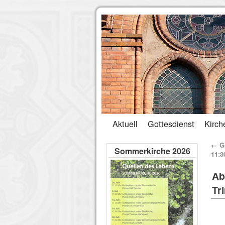
Aktuell
Gottesdienst
Kirch
←
Go
Sommerkirche 2026
11:3
Ab
Tri