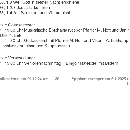
6, 1.3 Weil Gott in tiefster Nacht erschiene
6, 1-2.8 Jesus ist kommen
3, 1-4 Auf Seele auf und säume nicht
ste Gottesdienste:
1. 19:00 Uhr Musikalische Epiphaniasvesper Pfarrer M. Nett und Jani
Dirk Putzek
1. 11:30 Uhr Gottesdienst mit Pfarrer M. Nett und Vikarin A. Lohkamp
Anschluss gemeinsames Suppenessen
ste Veranstaltung:
1. 15:00 Uhr Seniorennachmittag – Bingo / Ratespiel mit Bildern
ttesdienst am 29.12.24 um 11.30
Epiphaniasvesper am 6.1.2025 
U