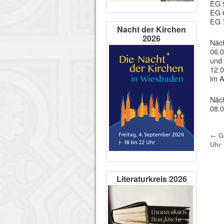
EG 5
EG 6
EG 7
Nacht der Kirchen
2026
Näch
06.0
und 
12.0
im 
Näch
08.0
←
Go
Uhr
Literaturkreis 2026