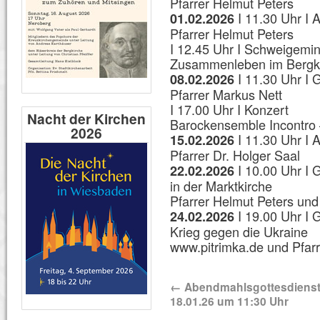
Pfarrer Helmut Peters
I 11.30 Uhr I 
01.02.2026
Pfarrer Helmut Peters
I 12.45 Uhr I Schweigeminu
Zusammenleben im Bergki
I 11.30 Uhr I 
08.02.2026
Pfarrer Markus Nett
I 17.00 Uhr I Konzert
Nacht der Kirchen
Barockensemble Incontro 
2026
I 11.30 Uhr I 
15.02.2026
Pfarrer Dr. Holger Saal
I 10.00 Uhr I 
22.02.2026
in der Marktkirche
Pfarrer Helmut Peters un
I 19.00 Uhr I 
24.02.2026
Krieg gegen die Ukraine
www.pitrimka.de und Pfarr
←
Abendmahlsgottesdiens
18.01.26 um 11:30 Uhr