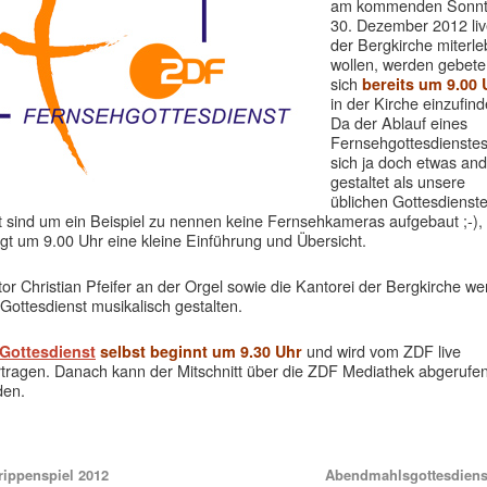
am kommenden Sonnt
30. Dezember 2012 liv
der Bergkirche miterl
wollen, werden gebete
sich
bereits um 9.00 
in der Kirche einzufind
Da der Ablauf eines
Fernsehgottesdienste
sich ja doch etwas an
gestaltet als unsere
üblichen Gottesdienst
t sind um ein Beispiel zu nennen keine Fernsehkameras aufgebaut ;-),
lgt um 9.00 Uhr eine kleine Einführung und Übersicht.
or Christian Pfeifer an der Orgel sowie die Kantorei der Bergkirche w
Gottesdienst musikalisch gestalten.
und wird vom ZDF live
Gottesdienst
selbst beginnt um 9.30 Uhr
tragen. Danach kann der Mitschnitt über die ZDF Mediathek abgerufe
den.
ippenspiel 2012
Abendmahlsgottesdiens