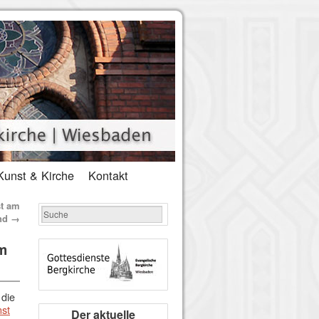
Kunst & Kirche
Kontakt
t am
end
→
m
 die
nst
Der aktuelle