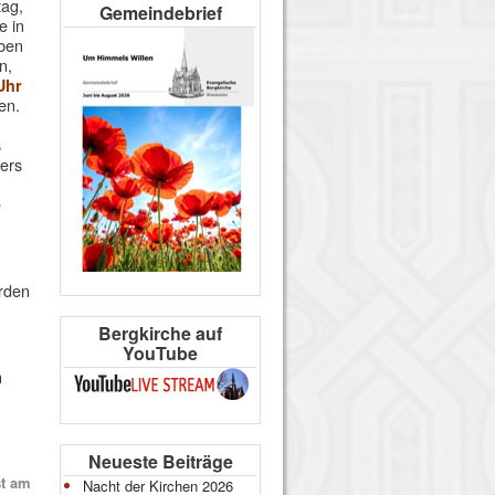
ag,
Gemeindebrief
e in
eben
n,
Uhr
en.
s
ders
e
erden
Bergkirche auf
YouTube
n
Neueste Beiträge
t am
Nacht der Kirchen 2026