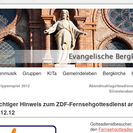
enmusik
Gruppen
KiTa
Gemeindeleben
Bergkirche
ippenspiel 2012
Abendmahlsgottesdiens
Silvesterab
chtiger Hinweis zum ZDF-Fernsehgottesdienst a
.12.12
Gottesdienstbesucher,
den
Fernsehgottesdie