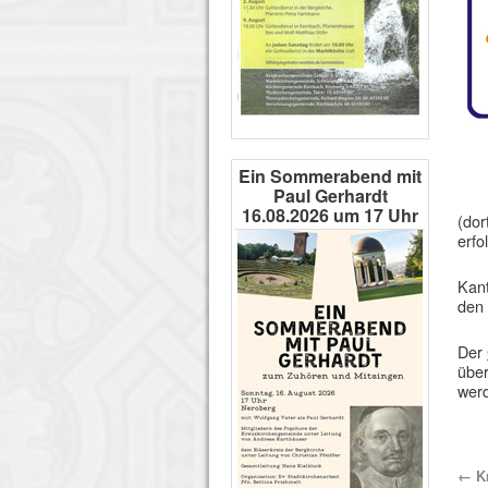
Ein Sommerabend mit
Paul Gerhardt
16.08.2026 um 17 Uhr
(dor
erfo
Kant
den 
Der
über
wer
←
Kr