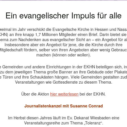
Ein evangelischer Impuls für alle
eimal im Jahr verschickt die Evangelische Kirche in Hessen und Nas
HN) an ihre knapp 1,7 Millionen Mitglieder einen Brief. Darin bietet sie
ema zum Nachdenken aus evangelischer Sicht an – ein Angebot für al
Insbesondere aber ein Angebot für jene, die die Kirche durch ihre
itgliedschaft fördern, selber von ihren Angeboten aber wenig Gebrau
machen (können oder wollen).
e Gemeinden und andere Einrichtungen in der EKHN beteiligen sich, 
 zu dem jeweiligen Thema große Banner an ihre Gebäude oder Plakat
re Türen und ihre Schaukästen hängen. Viele Gemeinden gestalten zu
Veranstaltungen wie Gottesdienste zu diesem Thema.
Über die Aktion
hier weiterlesen
bei der EKHN.
Journalistenkanzel mit Susanne Conrad
Im Herbst diesen Jahres läuft im Ev. Dekanat Wiesbaden eine
Veranstaltungsreihe zum Thema „Toleranz“.