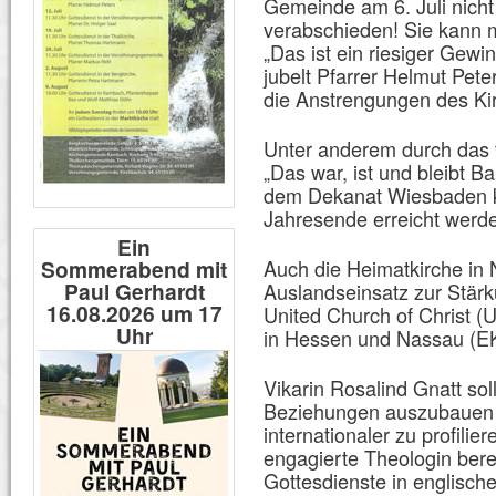
Gemeinde am 6. Juli nicht
verabschieden! Sie kann 
„Das ist ein riesiger Gewi
jubelt Pfarrer Helmut Peter
die Anstrengungen des Ki
Unter anderem durch das f
„Das war, ist und bleibt B
dem Dekanat Wiesbaden k
Jahresende erreicht werd
Ein
Sommerabend mit
Auch die Heimatkirche in 
Paul Gerhardt
Auslandseinsatz zur Stär
16.08.2026 um 17
United Church of Christ (
Uhr
in Hessen und Nassau (E
Vikarin Rosalind Gnatt sol
Beziehungen auszubauen 
internationaler zu profilie
engagierte Theologin bere
Gottesdienste in englische