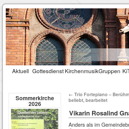
Aktuell
Gottesdienst
Kirchenmusik
Gruppen
Ki
←
Trio Fortepiano – Berühm
Sommerkirche
beliebt, bearbeitet
2026
Vikarin Rosalind Gna
Anders als im Gemeindebr