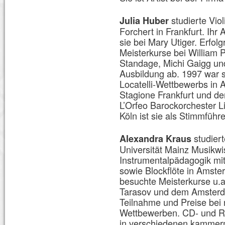
studierte Vio
Julia Huber
Forchert in Frankfurt. Ihr
sie bei Mary Utiger. Erfo
Meisterkurse bei William 
Standage, Michi Gaigg un
Ausbildung ab. 1997 war si
Locatelli-Wettbewerbs in 
Stagione Frankfurt und d
L’Orfeo Barockorchester 
Köln ist sie als Stimmführe
studier
Alexandra Kraus
Universität Mainz Musikw
Instrumentalpädagogik mit
sowie Blockflöte in Amste
besuchte Meisterkurse u.a
Tarasov und dem Amsterda
Teilnahme und Preise bei 
Wettbewerben. CD- und R
in verschiedenen kammerm