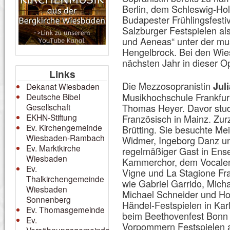
Berlin, dem Schleswig-Hol
Budapester Frühlingsfestiv
Salzburger Festspielen a
und Aeneas“ unter der mu
Hengelbrock. Bei den Wies
nächsten Jahr in dieser O
Links
Die Mezzosopranistin
Jul
Dekanat Wiesbaden
Musikhochschule Frankfur
Deutsche Bibel
Gesellschaft
Thomas Heyer. Davor stud
EKHN-Stiftung
Französisch in Mainz. Zurz
Ev. Kirchengemeinde
Brütting. Sie besuchte Mei
Wiesbaden-Rambach
Widmer, Ingeborg Danz und
Ev. Marktkirche
regelmäßiger Gast in Ens
Wiesbaden
Kammerchor, dem Vocalens
Ev.
Vigne und La Stagione Fra
Thalkirchengemeinde
wie Gabriel Garrido, Micha
Wiesbaden
Michael Schneider und Hol
Sonnenberg
Händel-Festspielen in Kar
Ev. Thomasgemeinde
beim Beethovenfest Bonn 
Ev.
Vorpommern Festspielen a