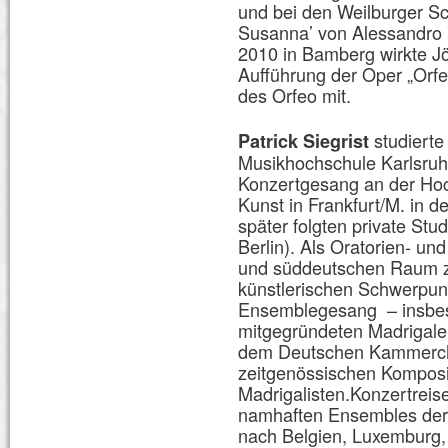
und bei den Weilburger Sc
Susanna’ von Alessandro S
2010 in Bamberg wirkte J
Aufführung der Oper „Orfeo
des Orfeo mit.
studiert
Patrick Siegrist
Musikhochschule Karlsruh
Konzertgesang an der Hoc
Kunst in Frankfurt/M. in d
später folgten private Stu
Berlin). Als Oratorien- und
und süddeutschen Raum z
künstlerischen Schwerpunk
Ensemblegesang – insbe
mitgegründeten Madrigale
dem Deutschen Kammercho
zeitgenössischen Komposi
Madrigalisten.Konzertreise
namhaften Ensembles der A
nach Belgien, Luxemburg,