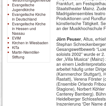
Versöhnungsgemeinde
Frankfurt, am Festspielh
Evangelische
Staatstheater Mainz. Zude
Jugendkirche
Madrigalensembles teatro
Evangelische Kirche
Produktionen und Rundfu
in Deutschland
künstlerische Tätigkeit. S
Evangelische Kirche
an der Musikhochschule Fr
in Hessen und
Nassau
EVIM
, Altus, erhi
Jörn Peuser
Kirchen in Wiesbaden
Stephan Schreckenberger. 
KiTa
Gesangswettbewerb “Luxe
Martin-Niemöller-
soloists 2002” wurde er 2. 
Stiftung
der „Villa Musica“ (Mainz
an einem Liedinterpretatio
arbeitet häufig unter Diri
(Kammerchor Stuttgart), 
Rastatt), Verena Förster 
(Ensemble Orlando Fribou
Stagione), Norbert Köhler
Canterey Bamberg). Bühn
Heidelberger Schlossfestsp
Inszenierung “Der Name d