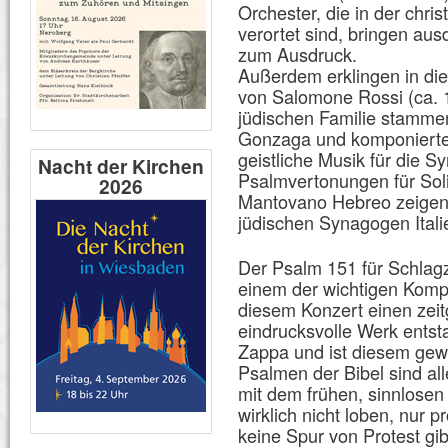
Orchester, die in der chris
verortet sind, bringen au
zum Ausdruck.
Außerdem erklingen in di
von Salomone Rossi (ca. 1
jüdischen Familie stammen
Gonzaga und komponierte 
geistliche Musik für die 
Nacht der Kirchen
Psalmvertonungen für Sol
2026
Mantovano Hebreo zeigen, 
jüdischen Synagogen Itali
Der Psalm 151 für Schlagz
einem der wichtigen Kompo
diesem Konzert einen zei
eindrucksvolle Werk ents
Zappa und ist diesem gew
Psalmen der Bibel sind 
mit dem frühen, sinnlose
wirklich nicht loben, nur 
keine Spur von Protest gib