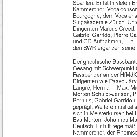
Spanien. Er ist in vielen 
Kammerchor, Vocalconsort
Bourgogne, dem Vocalens
Singakademie Zürich. Unte
Dirigenten Marcus Creed, 
Gabriel Garrido, Pierre C
und CD-Aufnahmen, u. a.
den SWR ergänzen seine kü
Der griechische Bassbari
Gesang mit Schwerpunkt O
Fassbender an der HfMdK 
Dirigenten wie Paavo Jär
Langré, Hermann Max, Mic
Morten Schuldt-Jensen, Pr
Bernius, Gabriel Garrido 
geprägt. Weitere musikali
sich in Meisterkursen bei
Eva Marton, Johannes Mar
Deutsch. Er tritt regelmä
Kammerchor, der Rheinisc