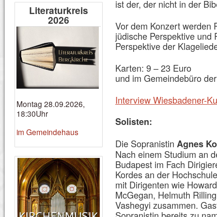
ist der, der nicht in der Bib
Literaturkreis
2026
Vor dem Konzert werden Pr
jüdische Perspektive und P
Perspektive der Klagelied
Karten: 9 – 23 Euro
und im Gemeindebüro der
Interview Wiesbadener-Ku
Montag 28.09.2026,
18:30Uhr
Solisten:
im Gemeindehaus
Die Sopranistin
Agnes K
Nach einem Studium an de
Budapest im Fach Dirigier
Kordes an der Hochschule f
mit Dirigenten wie Howard
McGegan, Helmuth Rilling
Vashegyi zusammen. Gast
Sopranistin bereits zu na