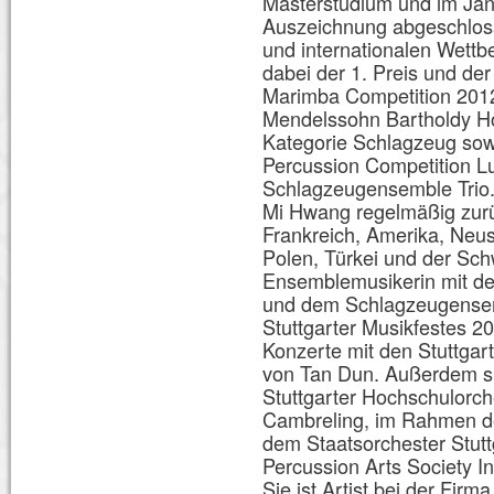
Masterstudium und im Jan
Auszeichnung abgeschloss
und internationalen Wettb
dabei der 1. Preis und de
Marimba Competition 2012,
Mendelssohn Bartholdy H
Kategorie Schlagzeug sowie
Percussion Competition L
Schlagzeugensemble Trio. 
Mi Hwang regelmäßig zurüc
Frankreich, Amerika, Neuse
Polen, Türkei und der Schw
Ensemblemusikerin mit de
und dem Schlagzeugensem
Stuttgarter Musikfestes 20
Konzerte mit den Stuttgar
von Tan Dun. Außerdem sp
Stuttgarter Hochschulorch
Cambreling, im Rahmen de
dem Staatsorchester Stutt
Percussion Arts Society In
Sie ist Artist bei der Fir