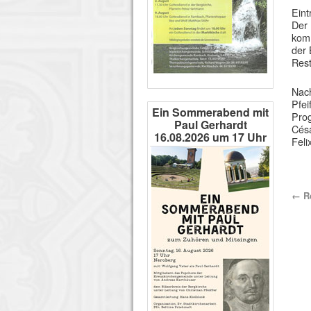
Eint
Der 
kom
der 
Rest
Nach
Pfei
Ein Sommerabend mit
Prog
Paul Gerhardt
Césa
16.08.2026 um 17 Uhr
Feli
←
Re