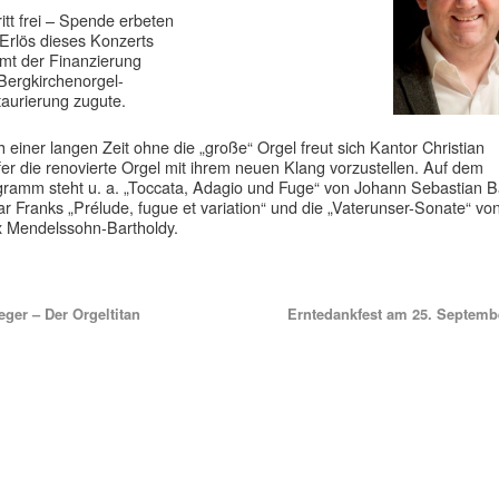
ritt frei – Spende erbeten
Erlös dieses Konzerts
mt der Finanzierung
Bergkirchenorgel-
aurierung zugute.
 einer langen Zeit ohne die „große“ Orgel freut sich Kantor Christian
fer die renovierte Orgel mit ihrem neuen Klang vorzustellen. Auf dem
ramm steht u. a. „Toccata, Adagio und Fuge“ von Johann Sebastian B
r Franks „Prélude, fugue et variation“ und die „Vaterunser-Sonate“ vo
x Mendelssohn-Bartholdy.
ger – Der Orgeltitan
Erntedankfest am 25. Septem