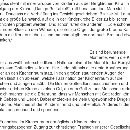
lass steht mit einer Gruppe von Kindern aus der Bergkirchen-KiTa im
elgang der Kirche. „Das große Tablet!“, ruft Lena spontan. Man sieht
rin Douglass die Verblüffung ins Gesicht geschrieben. Bis klar ist: Lena
t die große Leinwand, auf die in der Kinderkirche Bilder zu biblischen
hichten projiziert werden. Und schon rufen die anderen: „…die schön
zernden Bilder an den Wänden, die riesige Orgel, der große braune Ka
dem die Kerzen stehen – und manchmal gibt es dort auch Brot und et
rinken.“
Es sind berührende
Momente, wenn die K
er aus zwölf unterschiedlichen Nationen einmal im Monat in der Bergk
insam Gottesdienst feiern. Hier findet oftmals eine erste Annäherung
er an den Kirchenraum statt. In den großen staunenden Augen der
nen lässt sich ablesen, welche Faszination der Kirchenraum auf die
hen und Jungen ausübt. Die kleinen Gottesdienstbesucherinnen und 
cher erleben Kirche als einen Ort, an dem Gott zu uns Menschen rede
eich machen sie die Erfahrung, dass wir Menschen mit Gott reden kö
h Gebete und Lieder. Dabei entdecken sie viele ungewöhnliche Dinge 
Kirche. Manches ist den Kindern fremd und unheimlich. Anderes finden
ntan ansprechend und spannend.
Erlebnisse im Kirchenraum ermöglichen Kindern einen
hrungsbezogenen Zugang zur christlichen Tradition unserer Gesellscha