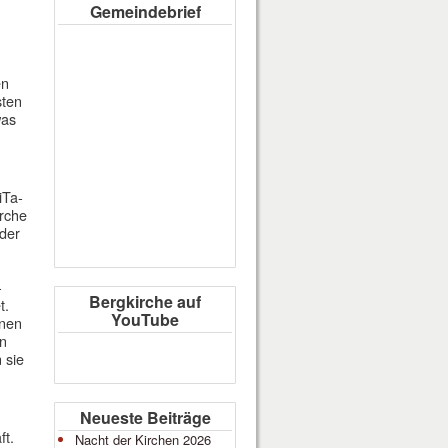
Gemeindebrief
en
sten
was
iTa-
irche
 der
-
Bergkirche auf
t.
YouTube
nnen
in
 sie
Neueste Beiträge
ft.
Nacht der Kirchen 2026