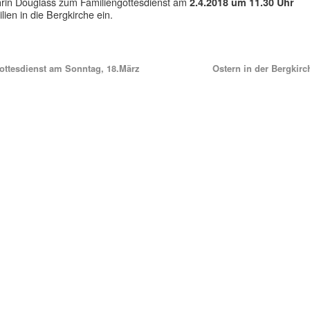
rin Douglass zum Familiengottesdienst am
2.4.2018 um 11.30 Uhr
lien in die Bergkirche ein.
ttesdienst am Sonntag, 18.März
Ostern in der Bergkir