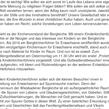
der ist wichtig! Wie sollen sie sich sonst im Laufe des Lebens eine eig
ierte Meinung zu religiösen Fragen bilden? Wie sollen sie sich selbst u
Welt verstehen lernen, wenn der Alltag kaum noch unverplante, zweckf
en der Stille und des Innehaltens bereithält? Unsere Gesellschaft lebt 
en, die ihre Wurzeln in einer christlichen Kultur haben. Auch und ger
er haben ein Recht, solche Vorstellungen vom Leben kennenzulernen.
ieht es der Kirchenvorstand der Bergkirche. Mit einem Kinderkirchenfü
te er die Neugier und das Interesse von Kindern an der Bergkirche
ern. Als 2016 ein Bergkirchenführer für Erwachsene veröffentlich wurd
den einzigartigen Kirchenraum für Erwachsene erschließt, stand auch 
e nach Material für Kinder im Raum. Und nun ist es soweit: Zum
liengottesdienst am Ostermontag um 11.30 Uhr wird ein erster „Protot
s Kinderkirchenführers vorgestellt. Und alle Gottesdienstbesucher/-inn
 aufgerufen, mit Ideen und Rückmeldungen an der weiteren Entwicklu
Heftchens mitzuwirken.
dem Kinderkirchenführen sollen sich die kleinen Besucher/-innen in
leitung von Erwachsenen auf Spurensuche machen. Denn der
henraum der Wiesbadener Bergkirche ist ein außergewöhnlicher Raum
t die Spuren von Lebens- und Glaubensgeschichten, von Gebeten, Stil
Zufluchtserfahrungen, die Menschen mit Gott gemacht haben. Und er
hlt von Spuren Gottes in dieser Welt. Zu einer österlichen Erkundung 
ern und Geschichten lädt das Familiengottesdienstteam und Vikarin