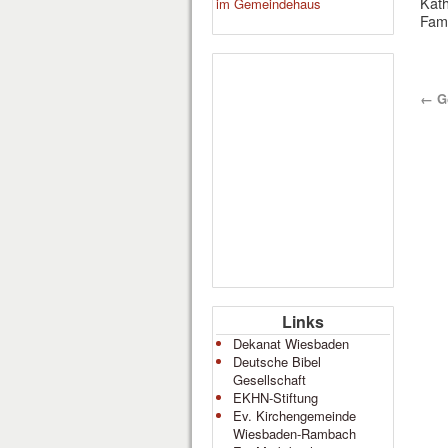
Kath
im Gemeindehaus
Fami
←
Go
Links
Dekanat Wiesbaden
Deutsche Bibel
Gesellschaft
EKHN-Stiftung
Ev. Kirchengemeinde
Wiesbaden-Rambach