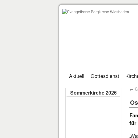
Aktuell
Gottesdienst
Kirch
←
Go
Sommerkirche 2026
Os
Fam
für
„Was