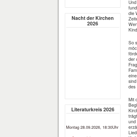
Und 
fund
die 
Nacht der Kirchen
Zeit
2026
Wert
Kind
So s
möch
förd
der 
Frag
Fami
eine
sind
des 
Mit 
Beg
Literaturkreis 2026
Kirc
träg
und 
erzä
Montag 28.09.2026, 18:30Uhr
Lied