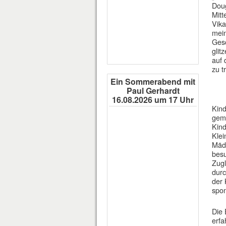
Doug
Mitt
Vika
mein
Gesc
glit
auf 
zu t
Ein Sommerabend mit
Paul Gerhardt
16.08.2026 um 17 Uhr
Kind
geme
Kind
Klei
Mädc
besu
Zugl
durc
der 
spo
Die 
erfa