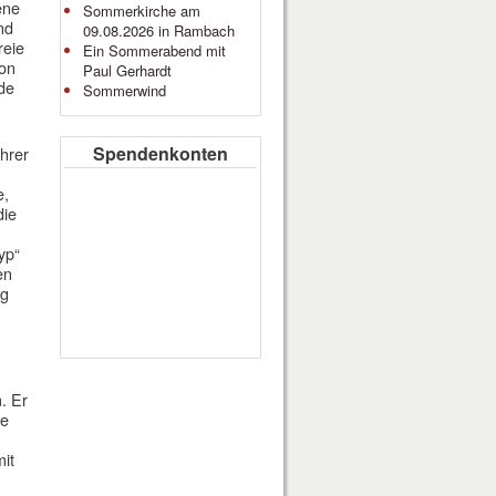
ene
Sommerkirche am
nd
09.08.2026 in Rambach
reie
Ein Sommerabend mit
von
Paul Gerhardt
ade
Sommerwind
Spendenkonten
hrer
e,
die
yp“
en
ng
. Er
le
mit