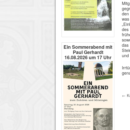
Mitg
geg
den 
was
„Ein
des 
früh
sowo
das 
Ein Sommerabend mit
Stei
Paul Gerhardt
und 
16.08.2026 um 17 Uhr
Irrt
gena
←
Kr