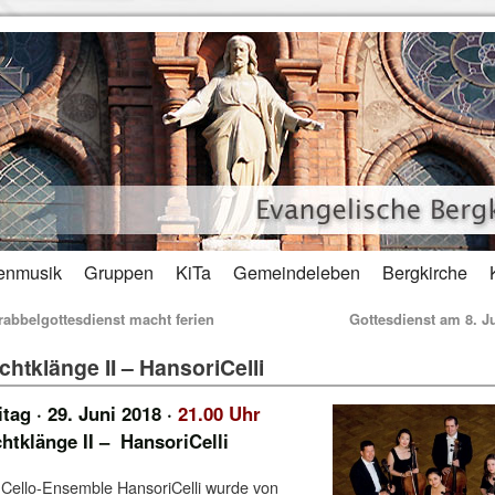
enmusik
Gruppen
KiTa
Gemeindeleben
Bergkirche
abbelgottesdienst macht ferien
Gottesdienst am 8. J
chtklänge II – HansoriCelli
itag
· 29. Juni 2018
·
21.00 Uhr
htklänge II – HansoriCelli
Cello-Ensemble HansoriCelli wurde von