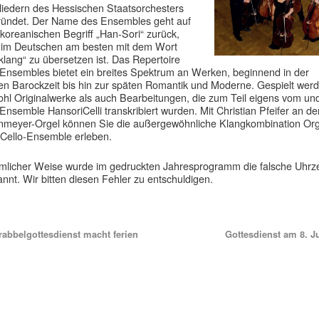
liedern des Hessischen Staatsorchesters
ründet. Der Name des Ensembles geht auf
koreanischen Begriff „Han-Sori“ zurück,
 im Deutschen am besten mit dem Wort
klang“ zu übersetzen ist. Das Repertoire
Ensembles bietet ein breites Spektrum an Werken, beginnend in der
en Barockzeit bis hin zur späten Romantik und Moderne. Gespielt wer
hl Originalwerke als auch Bearbeitungen, die zum Teil eigens vom und
Ensemble HansoriCelli transkribiert wurden. Mit Christian Pfeifer an de
nmeyer-Orgel können Sie die außergewöhnliche Klangkombination Org
Cello-Ensemble erleben.
ümlicher Weise wurde im gedruckten Jahresprogramm die falsche Uhrze
nnt. Wir bitten diesen Fehler zu entschuldigen.
abbelgottesdienst macht ferien
Gottesdienst am 8. J