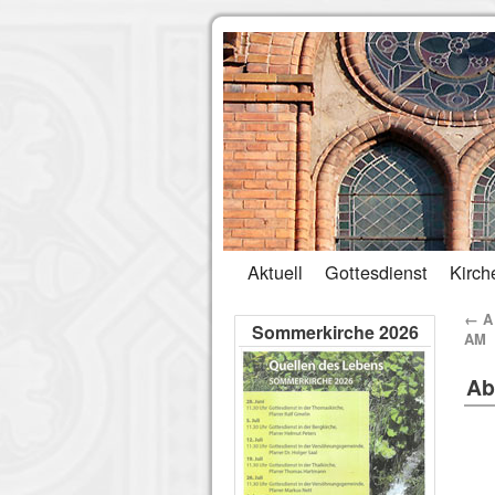
Aktuell
Gottesdienst
Kirch
←
A 
Sommerkirche 2026
AM
Ab