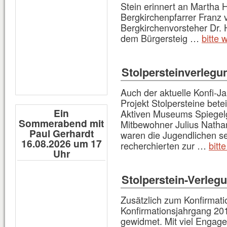
Stein erinnert an Martha H
Bergkirchenpfarrer Franz
Bergkirchenvorsteher Dr. 
dem Bürgersteig …
bitte 
Stolpersteinverlegu
Auch der aktuelle Konfi-J
Projekt Stolpersteine bete
Ein
Aktiven Museums Spiegelg
Sommerabend mit
Mitbewohner Julius Nathan
Paul Gerhardt
waren die Jugendlichen seh
16.08.2026 um 17
recherchierten zur …
bitt
Uhr
Stolperstein-Verleg
Zusätzlich zum Konfirmatio
Konfirmationsjahrgang 201
gewidmet. Mit viel Engag