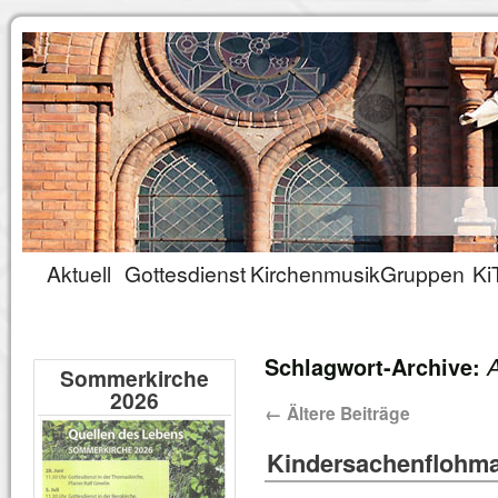
Aktuell
Gottesdienst
Kirchenmusik
Gruppen
Ki
A
Schlagwort-Archive:
Sommerkirche
2026
←
Ältere Beiträge
Kindersachenflohmar