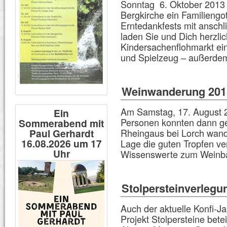
Sonntag 6. Oktober 2013 |
Bergkirche ein Familiengot
Erntedankfests mit ansch
laden Sie und Dich herzli
Kindersachenflohmarkt ein
und Spielzeug – außerd
Weinwanderung 201
Am Samstag, 17. August 2
Ein
Personen konnten dann g
Sommerabend mit
Paul Gerhardt
Rheingaus bei Lorch wand
16.08.2026 um 17
Lage die guten Tropfen ve
Uhr
Wissenswerte zum Wein
Stolpersteinverlegu
Auch der aktuelle Konfi-J
Projekt Stolpersteine bete