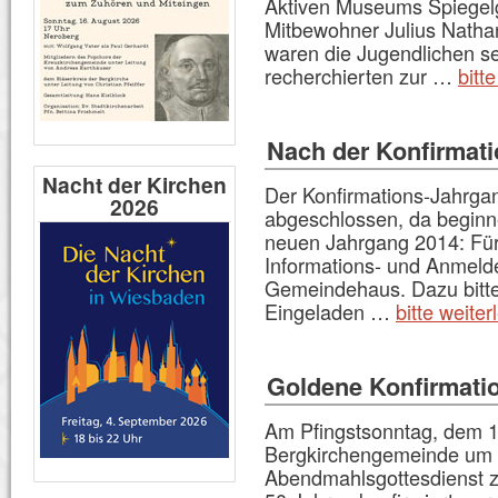
Aktiven Museums Spiegelg
Mitbewohner Julius Nathan
waren die Jugendlichen seh
recherchierten zur …
bitt
Nach der Konfirmatio
Nacht der Kirchen
Der Konfirmations-Jahrgan
2026
abgeschlossen, da beginn
neuen Jahrgang 2014: Für
Informations- und Anmel
Gemeindehaus. Dazu bitt
Eingeladen …
bitte weiter
Goldene Konfirmatio
Am Pfingstsonntag, dem 19
Bergkirchengemeinde um 1
Abendmahlsgottesdienst z