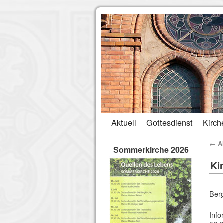
Aktuell
Gottesdienst
Kirch
←
Al
Sommerkirche 2026
Ki
Berg
Info