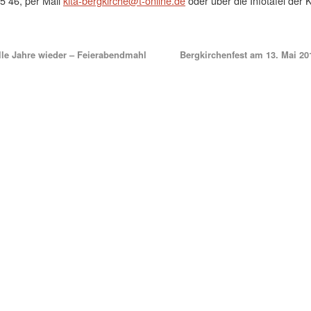
5 46, per Mail
kita-bergkirche@t-online.de
oder über die Infotafel der K
le Jahre wieder – Feierabendmahl
Bergkirchenfest am 13. Mai 2