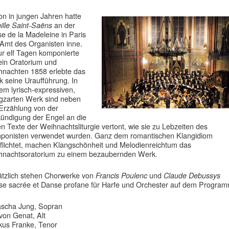
n in jungen Jahren hatte
an der
lle Saint-Saëns
se de la Madeleine in Paris
Amt des Organisten inne.
ur elf Tagen komponierte
ein Oratorium und
nachten 1858 erlebte das
 seine Uraufführung. In
em lyrisch-expressiven,
gzarten Werk sind neben
Erzählung von der
ündigung der Engel an die
en Texte der Weihnachtsliturgie vertont, wie sie zu Lebzeiten des
ponisten verwendet wurden. Ganz dem romantischen Klangidiom
flichtet, machen Klangschönheit und Melodienreichtum das
hnachtsoratorium zu einem bezaubernden Werk.
tzlich stehen Chorwerke von
und
Francis Poulenc
Claude Debussys
e sacrée et Danse profane für Harfe und Orchester auf dem Program
ascha Jung, Sopran
von Genat, Alt
us Franke, Tenor