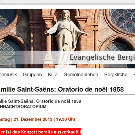
enmusik
Gruppen
KiTa
Gemeindeleben
Bergkirche
mille Saint-Saëns: Oratorio de noël 1858
ille Saint-Saëns: Oratorio de noël 1858
IHNACHTSORATORIUM
stag | 21. Dezember 2013 | 19.30 Uhr
er ist das Konzert bereits ausverkauft !