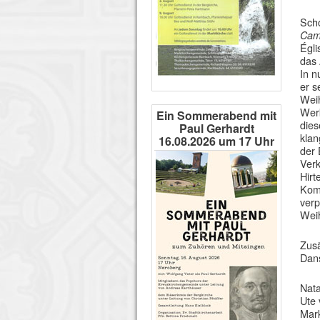
Scho
Cami
Égli
das 
In n
er s
Weih
Werk
Ein Sommerabend mit
dies
Paul Gerhardt
klan
16.08.2026 um 17 Uhr
der 
Verk
Hirt
Kom
verp
Wei
Zusä
Dans
Nat
Ute 
Mark