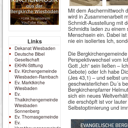
Mit dem Aschermittwoch d
wird in Zusammenarbeit m
Schmidt-Ausstellung mit d
Schmidts laden zu einem 
Menschsein ein. Dabei ist
nie ein isoliertes Ich, so
Links
Dekanat Wiesbaden
Die Bergkirchengemeinde e
Deutsche Bibel
Perspektivwechsel vom Ic
Gesellschaft
Gott „Ich“ sein ließen – Ic
EKHN-Stiftung
Ev. Kirchengemeinde
Gebote) oder Ich habe Di
Wiesbaden-Rambach
(Jes 43,1) – und selbst u
Ev. Marktkirche
geschwisterlichen Du´s beg
Wiesbaden
Bergkirchenpfarrer Helmut
Ev.
sich ein neues Weltverhält
Thalkirchengemeinde
die erschöpft ist vor laut
Wiesbaden
Selbstoptimierung und im
Sonnenberg
Ev. Thomasgemeinde
Ev.